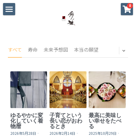
×
0
ストアカテゴリー
ホーム
すべてのカテゴリー
初めての方へ
大切な方への贈り物
すべて
寿命
未来予想図
本当の願望
海外へのお土産
パーティ•おもてなし
私へのご褒美
迷った時のギャラリー
ゆるやかに変
子育てという
最高に美味し
戦国武将家紋シリーズ
化していく着
長い恋がおわ
い幸せをたべ
物暦
るとき
る
2026年5月28日
·
2026年2月14日
·
2025年10月29日
·
blog