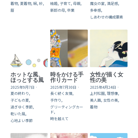
着物,
夏着物,
絽,
紗,
結婚,
子育て,
母親,
魔女の宴,
満足感,
暦
新郎の母,
卒業
多幸感,
online shop
しあわせの構成要素
English
検索
ホットな風、
時をかける手
女性が描く女
ほっとする風
作りカード
性の美
2025年9月7日
·
2025年7月30日
·
2025年4月24日
·
夏の終わり,
長く続く友情,
上村松園,
理想像,
子どもの夏,
手作り,
美人画,
女性の美,
過ぎゆく季節,
グリーティングカー
着物
ド,
乾いた風,
時を越えて
心地よい季節