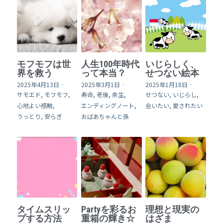
モフモフは世
人生100年時代
いじらしく、
界を救う
って本当？
せつない絵本
2025年4月13日
·
2025年3月1日
·
2025年1月18日
·
サモエド,
モフモフ,
寿命,
老後,
余生,
せつない,
いじらし,
心地よい感触,
エンディングノート,
会いたい,
愛されたい
うっとり,
安らぎ
おばあちゃんと孫
タイムスリッ
Partyを彩るお
理想と現実の
プする方法
重箱の輝き☆
はざま