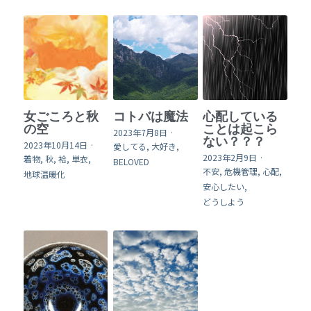
女ごころと秋
コトバは魔法
心配している
の空
ことは起こら
2023年7月8日
·
ない？？？
2023年10月14日
·
愛してる,
大好き,
2023年2月9日
·
着物,
秋,
袷,
単衣,
BELOVED
不安,
危機管理,
心配,
地球温暖化
安心したい,
どうしよう