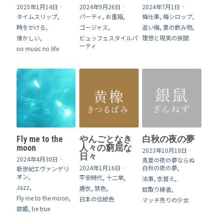
2025年1月14日
·
2024年9月26日
·
2024年7月1日
·
タイムスリップ,
パーティ,
お重箱,
梅仕事,
梅シロップ,
時をかける,
ゴージャス,
追い梅,
夏の飲み物,
懐かしい,
ビュッフェスタイルパ
理想と現実の狭間
ーティ
no music no life
Fly me to the
やんごとなき
白秋の夜の夢
moon
人々の窮屈な
2023年10月18日
·
日々
2024年4月30日
·
真夏の夜の夢ならぬ
2024年1月16日
·
白秋の夜の夢,
新世紀エヴァンゲリ
オン,
平安時代,
十二単,
法事,
衣替え,
Jazz,
唐衣,
禁色,
蚊取り線香,
Fly me to the moon,
日本の伝統色
マッチ売りの少女
歌姫,
be true