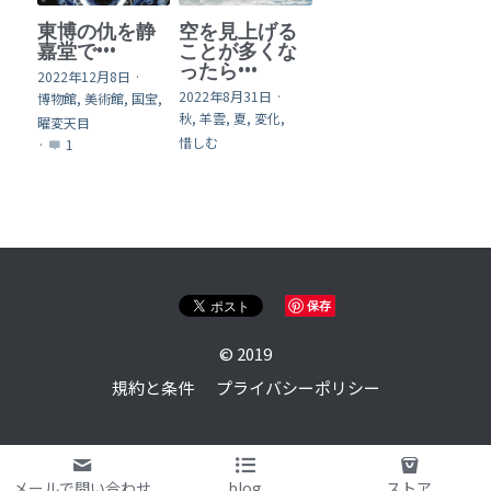
東博の仇を静
空を見上げる
嘉堂で•••
ことが多くな
ったら•••
2022年12月8日
·
2022年8月31日
·
博物館,
美術館,
国宝,
秋,
羊雲,
夏,
変化,
曜変天目
惜しむ
·
1
保存
© 2019
規約と条件
プライバシーポリシー
メールで問い合わせ
blog
ストア