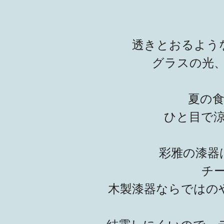
透きとおるよう
グラスの光
夏の
ひと目で
彩雅の漆器
チ
木製漆器ならではの