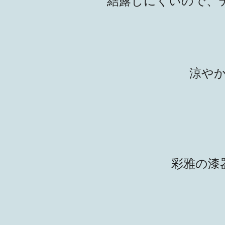
結露しにくいので、
涼や
彩雅の漆