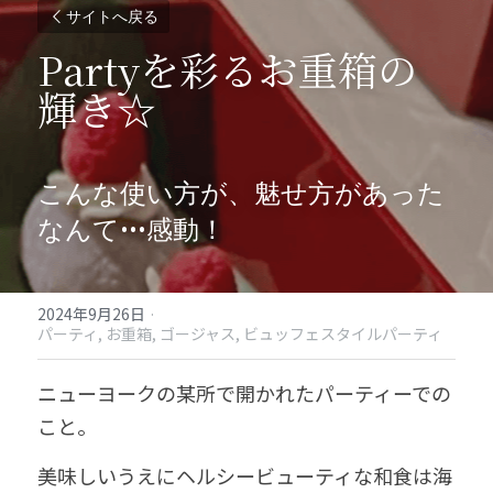
サイトへ戻る
Partyを彩るお重箱の
輝き☆
こんな使い方が、魅せ方があった
なんて•••感動！
2024年9月26日
·
パーティ,
お重箱,
ゴージャス,
ビュッフェスタイルパーティ
ニューヨークの某所で開かれたパーティーでの
こと。
美味しいうえにヘルシービューティな和食は海