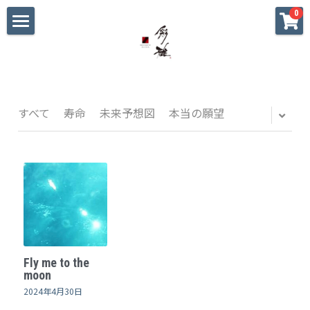
×
0
ストアカテゴリー
ホーム
すべてのカテゴリー
初めての方へ
大切な方への贈り物
すべて
寿命
未来予想図
本当の願望
海外へのお土産
パーティ•おもてなし
私へのご褒美
迷った時のギャラリー
Fly me to the
戦国武将家紋シリーズ
moon
2024年4月30日
blog