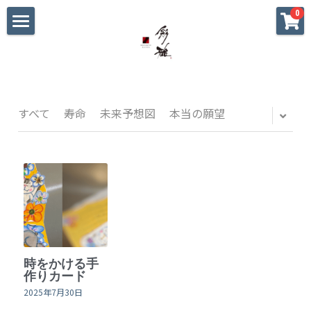
×
0
ストアカテゴリー
ホーム
すべてのカテゴリー
初めての方へ
大切な方への贈り物
すべて
寿命
未来予想図
本当の願望
海外へのお土産
パーティ•おもてなし
私へのご褒美
迷った時のギャラリー
時をかける手
戦国武将家紋シリーズ
作りカード
2025年7月30日
blog