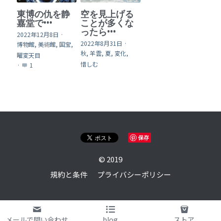
東博の仇を静
空を見上げる
嘉堂で•••
ことが多くな
ったら•••
2022年12月8日
·
2022年8月31日
·
博物館,
美術館,
国宝,
秋,
羊雲,
夏,
変化,
曜変天目
惜しむ
·
1
保存
© 2019
規約と条件
プライバシーポリシー
メールで問い合わせ
blog
ストア