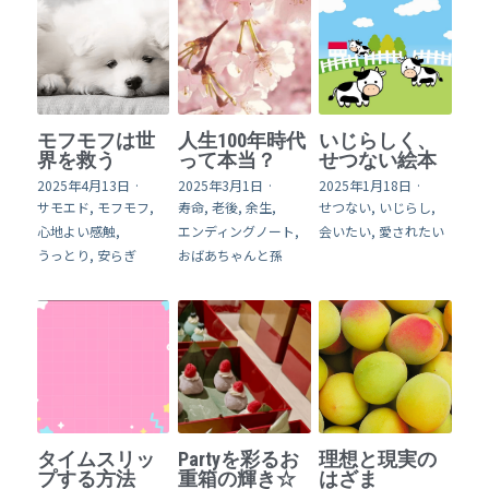
モフモフは世
人生100年時代
いじらしく、
界を救う
って本当？
せつない絵本
2025年4月13日
·
2025年3月1日
·
2025年1月18日
·
サモエド,
モフモフ,
寿命,
老後,
余生,
せつない,
いじらし,
心地よい感触,
エンディングノート,
会いたい,
愛されたい
うっとり,
安らぎ
おばあちゃんと孫
タイムスリッ
Partyを彩るお
理想と現実の
プする方法
重箱の輝き☆
はざま