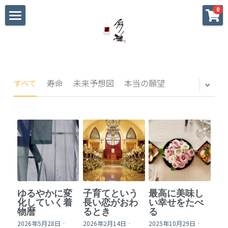
×
0
ストアカテゴリー
ホーム
すべてのカテゴリー
初めての方へ
大切な方への贈り物
すべて
寿命
未来予想図
本当の願望
海外へのお土産
パーティ•おもてなし
私へのご褒美
迷った時のギャラリー
ゆるやかに変
子育てという
最高に美味し
戦国武将家紋シリーズ
化していく着
長い恋がおわ
い幸せをたべ
物暦
るとき
る
2026年5月28日
·
2026年2月14日
·
2025年10月29日
·
blog