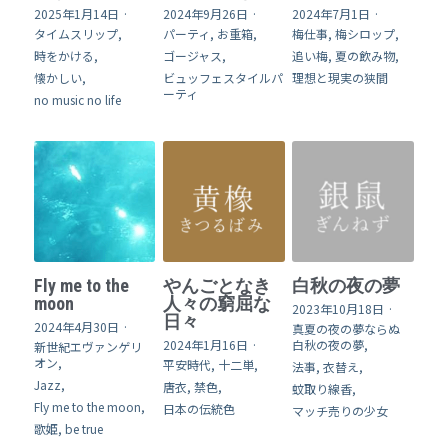
2025年1月14日
·
2024年9月26日
·
2024年7月1日
·
タイムスリップ,
パーティ,
お重箱,
梅仕事,
梅シロップ,
時をかける,
ゴージャス,
追い梅,
夏の飲み物,
懐かしい,
ビュッフェスタイルパ
理想と現実の狭間
ーティ
no music no life
Fly me to the
やんごとなき
白秋の夜の夢
moon
人々の窮屈な
2023年10月18日
·
日々
2024年4月30日
·
真夏の夜の夢ならぬ
2024年1月16日
·
白秋の夜の夢,
新世紀エヴァンゲリ
オン,
平安時代,
十二単,
法事,
衣替え,
Jazz,
唐衣,
禁色,
蚊取り線香,
Fly me to the moon,
日本の伝統色
マッチ売りの少女
歌姫,
be true