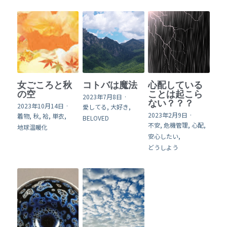
女ごころと秋
コトバは魔法
心配している
の空
ことは起こら
2023年7月8日
·
ない？？？
2023年10月14日
·
愛してる,
大好き,
2023年2月9日
·
着物,
秋,
袷,
単衣,
BELOVED
不安,
危機管理,
心配,
地球温暖化
安心したい,
どうしよう