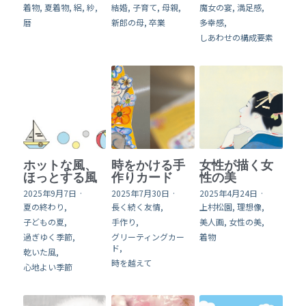
着物,
夏着物,
絽,
紗,
結婚,
子育て,
母親,
魔女の宴,
満足感,
暦
新郎の母,
卒業
多幸感,
online shop
しあわせの構成要素
English
検索
ホットな風、
時をかける手
女性が描く女
ほっとする風
作りカード
性の美
2025年9月7日
·
2025年7月30日
·
2025年4月24日
·
夏の終わり,
長く続く友情,
上村松園,
理想像,
子どもの夏,
手作り,
美人画,
女性の美,
過ぎゆく季節,
グリーティングカー
着物
ド,
乾いた風,
時を越えて
心地よい季節