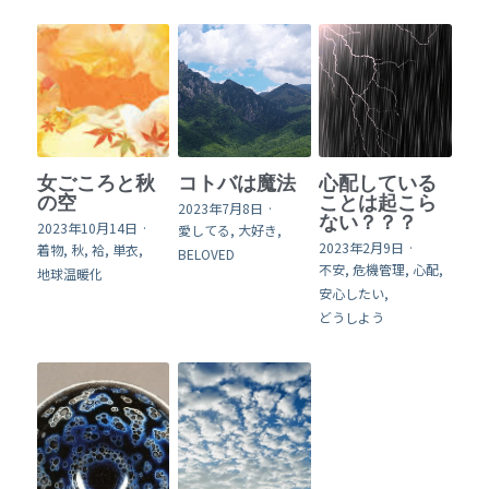
女ごころと秋
コトバは魔法
心配している
の空
ことは起こら
2023年7月8日
·
ない？？？
2023年10月14日
·
愛してる,
大好き,
2023年2月9日
·
着物,
秋,
袷,
単衣,
BELOVED
不安,
危機管理,
心配,
地球温暖化
安心したい,
どうしよう