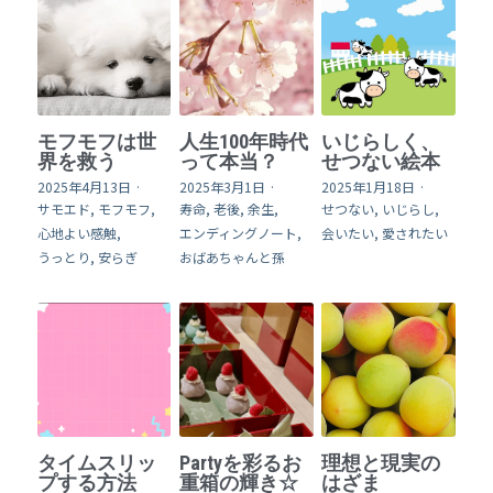
モフモフは世
人生100年時代
いじらしく、
界を救う
って本当？
せつない絵本
2025年4月13日
·
2025年3月1日
·
2025年1月18日
·
サモエド,
モフモフ,
寿命,
老後,
余生,
せつない,
いじらし,
心地よい感触,
エンディングノート,
会いたい,
愛されたい
うっとり,
安らぎ
おばあちゃんと孫
タイムスリッ
Partyを彩るお
理想と現実の
プする方法
重箱の輝き☆
はざま