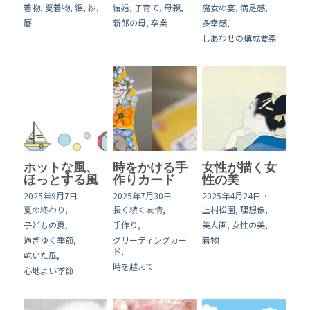
着物,
夏着物,
絽,
紗,
結婚,
子育て,
母親,
魔女の宴,
満足感,
暦
新郎の母,
卒業
多幸感,
online shop
しあわせの構成要素
English
検索
ホットな風、
時をかける手
女性が描く女
ほっとする風
作りカード
性の美
2025年9月7日
·
2025年7月30日
·
2025年4月24日
·
夏の終わり,
長く続く友情,
上村松園,
理想像,
子どもの夏,
手作り,
美人画,
女性の美,
過ぎゆく季節,
グリーティングカー
着物
ド,
乾いた風,
時を越えて
心地よい季節