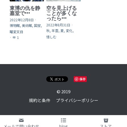
東博の仇を静
空を見上げる
嘉堂で•••
ことが多くな
ったら•••
2022年12月8日
·
2022年8月31日
·
博物館,
美術館,
国宝,
秋,
羊雲,
夏,
変化,
曜変天目
惜しむ
·
1
保存
© 2019
規約と条件
プライバシーポリシー
メールで問い合わせ
blog
ストア