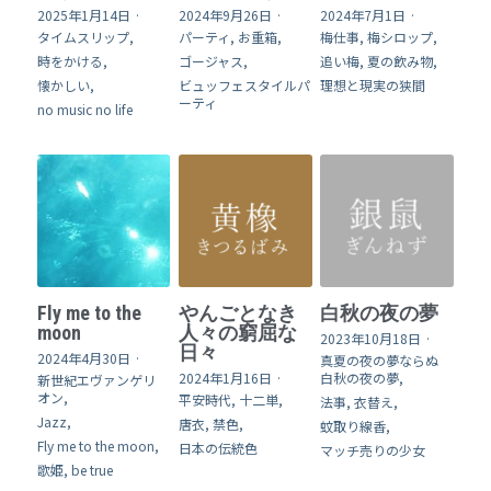
2025年1月14日
·
2024年9月26日
·
2024年7月1日
·
タイムスリップ,
パーティ,
お重箱,
梅仕事,
梅シロップ,
時をかける,
ゴージャス,
追い梅,
夏の飲み物,
懐かしい,
ビュッフェスタイルパ
理想と現実の狭間
ーティ
no music no life
Fly me to the
やんごとなき
白秋の夜の夢
moon
人々の窮屈な
2023年10月18日
·
日々
2024年4月30日
·
真夏の夜の夢ならぬ
2024年1月16日
·
白秋の夜の夢,
新世紀エヴァンゲリ
オン,
平安時代,
十二単,
法事,
衣替え,
Jazz,
唐衣,
禁色,
蚊取り線香,
Fly me to the moon,
日本の伝統色
マッチ売りの少女
歌姫,
be true