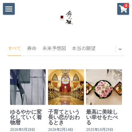
×
0
ストアカテゴリー
ホーム
すべてのカテゴリー
初めての方へ
大切な方への贈り物
すべて
寿命
未来予想図
本当の願望
海外へのお土産
パーティ•おもてなし
私へのご褒美
迷った時のギャラリー
ゆるやかに変
子育てという
最高に美味し
戦国武将家紋シリーズ
化していく着
長い恋がおわ
い幸せをたべ
物暦
るとき
る
2026年5月28日
·
2026年2月14日
·
2025年10月29日
·
blog