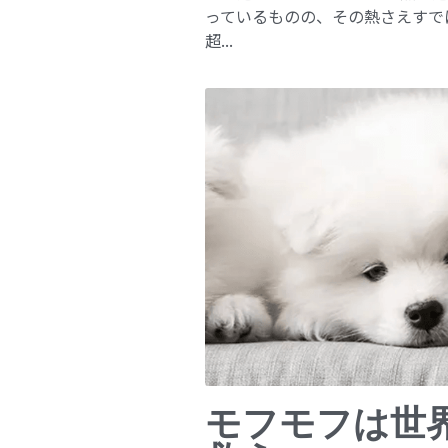
っているものの、その熱さえすで
超...
モフモフは世