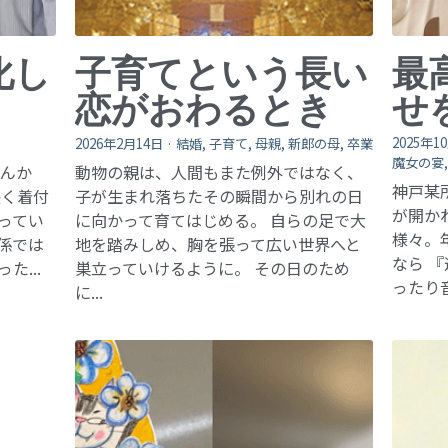
化し
子育てという長い
最
恋がおわるとき
せ
2025年1
2026年2月14日
·
結婚,
子育て,
母親,
新郎の母,
卒業
魔女の宴
さんか
動物の親は、人間もまた例外ではなく、
神戸某
長く着付
子が生まれ落ちたその瞬間から別れの日
が開か
ってい
に向かって育てはじめる。 自らの足で大
様々。
係では
地を踏みしめ、胸を張って広い世界へと
なら 
...
巣立っていけるように。 その日のため
ったり音
に...