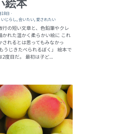
い絵本
月18日
·
,
いじらし,
会いたい,
愛されたい
数行の短い文章と、色鉛筆やクレ
描かれた温かく柔らかい絵に これ
かされるとは思ってもみなかっ
「もうじきたべられるぼく」 絵本で
2度目だ。 最初は子ど...