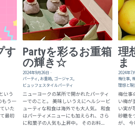
プす
Partyを彩るお重箱
理
の輝き☆
ま
2024年9月26日
·
2024年7
パーティ,
お重箱,
ゴージャス,
梅仕事,
ビュッフェスタイルパーティ
理想と現
という
ニューヨークの某所で開かれたパーティ
梅仕事
のもう一
ーでのこと。 美味しいうえにヘルシービ
い梅が
いていた
ューティな和食は海外でも大人気。 和食
い実が
って最初
はパーティメニューにも加えられ、さら
砂糖を
に和菓子の人気も上昇中。 そのお料...
が、 今