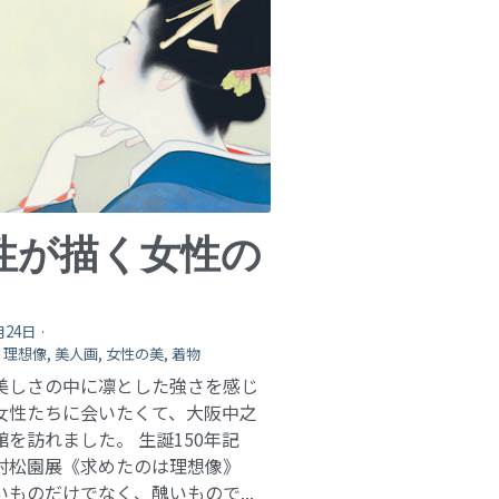
性が描く女性の
月24日
·
,
理想像,
美人画,
女性の美,
着物
美しさの中に凛とした強さを感じ
女性たちに会いたくて、大阪中之
館を訪れました。 生誕150年記
村松園展《求めたのは理想像》
いものだけでなく、醜いもので...