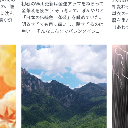
初春のWeb更新は金運アップをねらって
あの、誰
相変わ
金茶系を使おう そう考えて、ぼんやりと
中に沈ん
単衣の
「日本の伝統色 茶系」を眺めていた。
暗く切
暦を重
明るすぎても目に痛いし、暗すぎるのは
（あわせ
重い。 そんなこんなでバレンタイン...