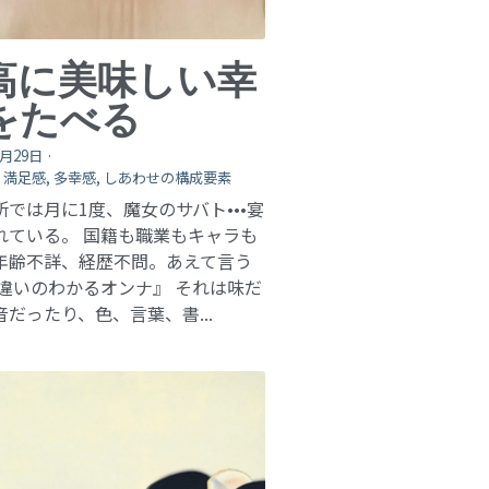
高に美味しい幸
をたべる
0月29日
·
,
満足感,
多幸感,
しあわせの構成要素
所では月に1度、魔女のサバト•••宴
れている。 国籍も職業もキャラも
年齢不詳、経歴不問。あえて言う
『違いのわかるオンナ』 それは味だ
だったり、色、言葉、書...