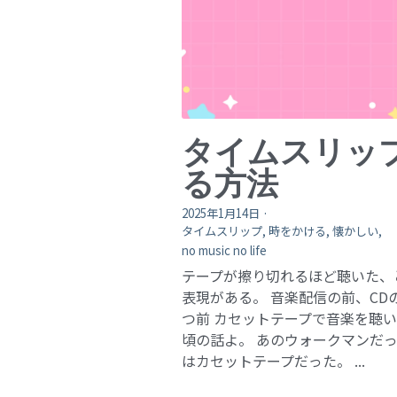
タイムスリッ
る方法
2025年1月14日
·
タイムスリップ,
時をかける,
懐かしい,
no music no life
テープが擦り切れるほど聴いた、
表現がある。 音楽配信の前、CD
つ前 カセットテープで音楽を聴
頃の話よ。 あのウォークマンだ
はカセットテープだった。 ...