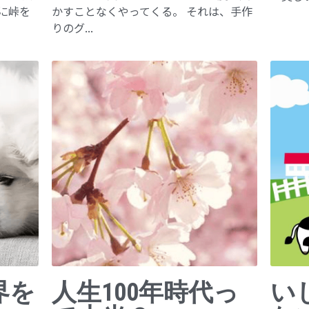
に峠を
かすことなくやってくる。 それは、手作
りのグ...
界を
人生100年時代っ
い