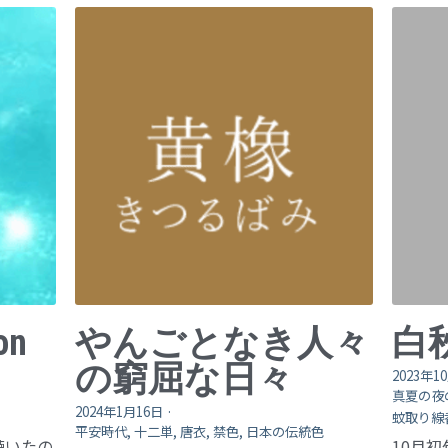
on
やんごとなき人々
白
の窮屈な日々
2023年1
真夏の夜
2024年1月16日
·
蚊取り線
平安時代,
十二単,
唐衣,
禁色,
日本の伝統色
 を聴いたの
10月