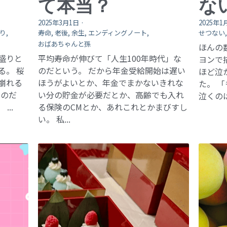
て本当？
な
2025年3月1日
·
2025年1
り,
寿命,
老後,
余生,
エンディングノート,
せつない
おばあちゃんと孫
ほんの
盛りと
平均寿命が伸びて「人生100年時代」な
ヨンで
る。 桜
のだという。 だから年金受給開始は遅い
ほど泣
崩れる
ほうがよいとか、年金でまかないきれな
た。 
くのだ
い分の貯金が必要だとか、高齢でも入れ
泣くのは
..
る保険のCMとか、あれこれとかまびすし
い。 私...