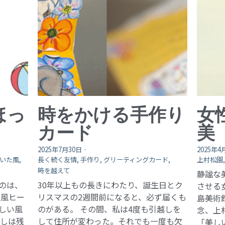
ほっ
時をかける手作り
女
カード
美
2025年7月30日
·
2025年4
いた風,
長く続く友情,
手作り,
グリーティングカード,
上村松園
時を越えて
静謐な
のは、
30年以上もの長きにわたり、誕生日とク
させる
温風ヒー
リスマスの2週間前になると、必ず届くも
島美術
しい風
のがある。 その間、私は4度も引越しを
念、上
返しは残
して住所が変わった。それでも一度も欠
「美し