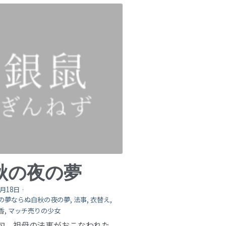
秋の夜の夢
0月18日
·
の夢ならぬ白秋の夜の夢,
法事,
衣替え,
香,
マッチ売りの少女
初旬、祖母の法事がおこなわれた。