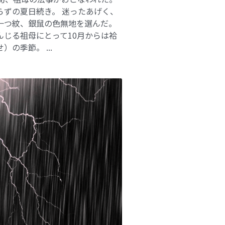
らずの夏日続き。 迷ったあげく、
一つ紋、銀鼠の色無地を選んだ。
んじる祖母にとって10月からは袷
）の季節。 ...