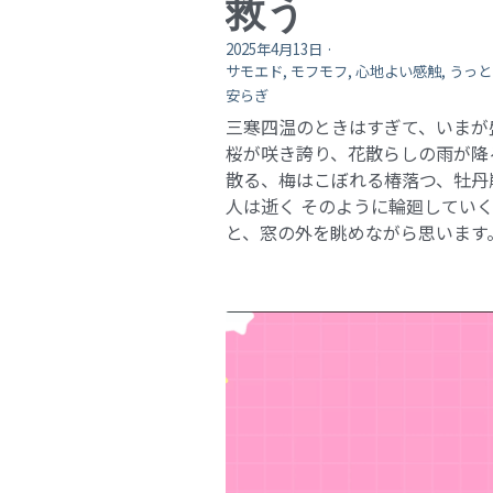
救う
2025年4月13日
·
サモエド,
モフモフ,
心地よい感触,
うっと
安らぎ
三寒四温のときはすぎて、いまが
桜が咲き誇り、花散らしの雨が降
散る、梅はこぼれる椿落つ、牡丹
人は逝く そのように輪廻してい
と、窓の外を眺めながら思います。 .