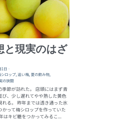
想と現実のはざ
月1日
·
梅シロップ,
追い梅,
夏の飲み物,
実の狭間
の季節が訪れた。 店頭にはまず青
並び、少し遅れてやや熟した黄色
現れる。 昨年までは透き通った氷
つかって梅シロップを作っていた
年はキビ糖をつかってみるこ...