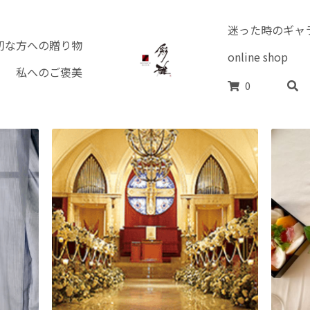
私へのご褒美
切な方への贈り物
戦国武将家紋シ
ーティ•おもてなし
0