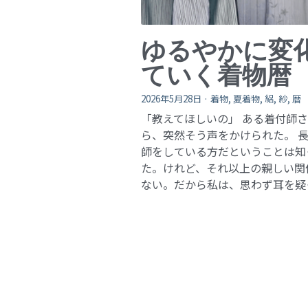
ゆるやかに変
ていく着物暦
2026年5月28日
·
着物,
夏着物,
絽,
紗,
暦
「教えてほしいの」 ある着付師
ら、突然そう声をかけられた。 
師をしている方だということは知
た。けれど、それ以上の親しい関
ない。だから私は、思わず耳を疑った