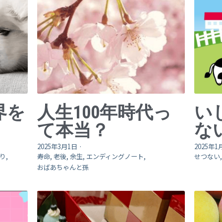
界を
人生100年時代っ
い
て本当？
な
2025年3月1日
·
2025年1
り,
寿命,
老後,
余生,
エンディングノート,
せつない
おばあちゃんと孫