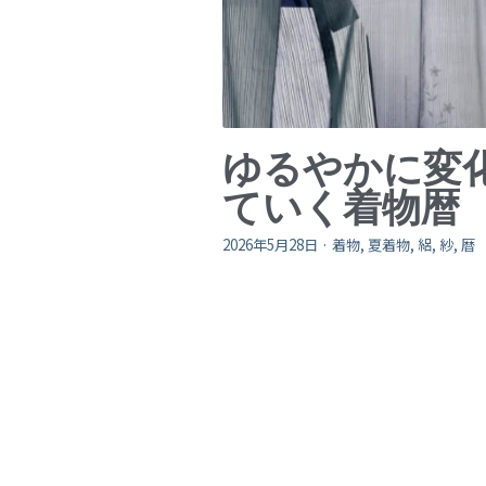
ゆるやかに変
ていく着物暦
2026年5月28日
·
着物,
夏着物,
絽,
紗,
暦