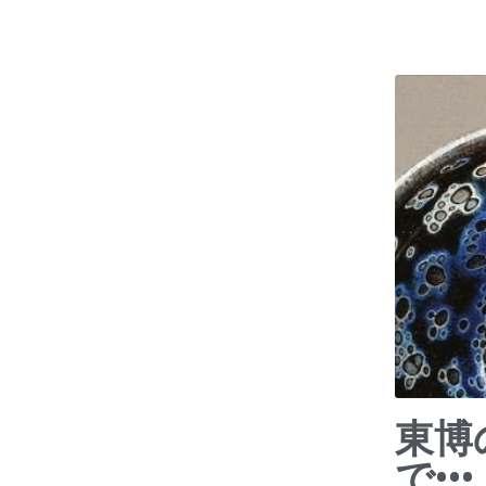
東博
で•••