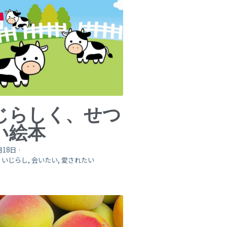
じらしく、せつ
い絵本
月18日
·
,
いじらし,
会いたい,
愛されたい