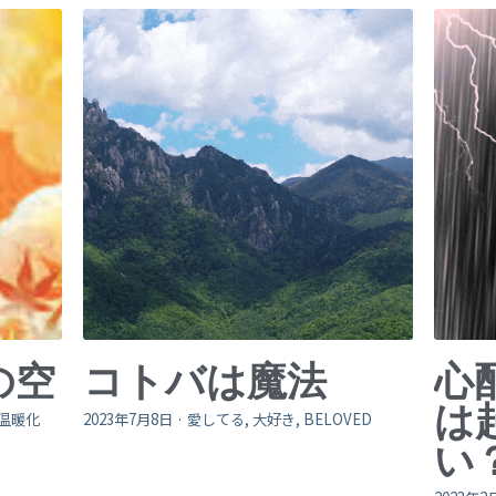
の空
コトバは魔法
心
は
温暖化
2023年7月8日
·
愛してる,
大好き,
BELOVED
い