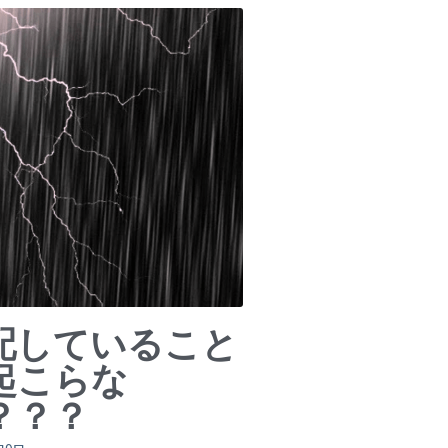
配していること
起こらな
？？？