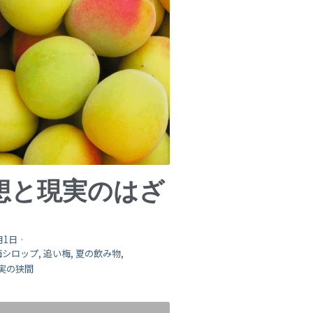
想と現実のはざ
月1日
·
梅シロップ,
追い梅,
夏の飲み物,
実の狭間