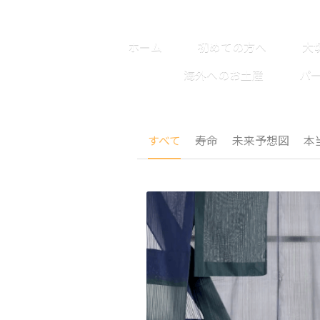
ホーム
初めての方へ
大
海外へのお土産
パ
すべて
寿命
未来予想図
本