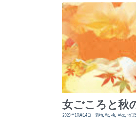
女ごころと秋
2023年10月14日
·
着物,
秋,
袷,
単衣,
地球