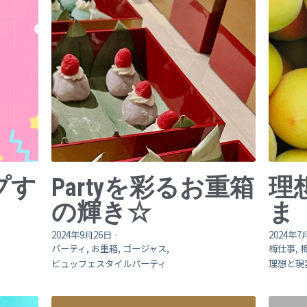
プす
Partyを彩るお重箱
理
の輝き☆
ま
2024年9月26日
·
2024年7
パーティ,
お重箱,
ゴージャス,
梅仕事,
ビュッフェスタイルパーティ
理想と現