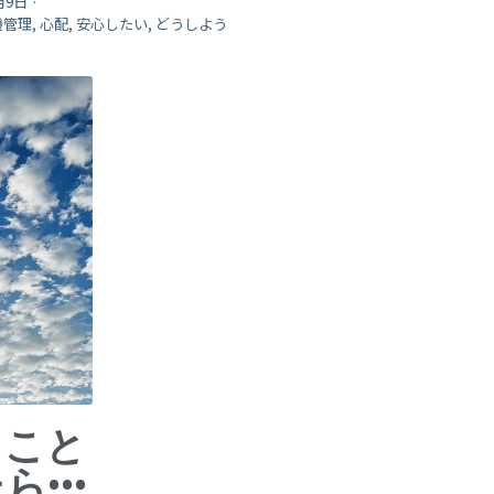
月9日
·
管理,
心配,
安心したい,
どうしよう
ること
•••