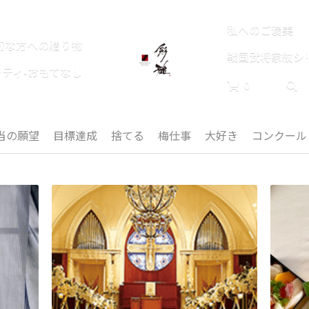
私へのご褒美
切な方への贈り物
戦国武将家紋シ
ーティ•おもてなし
0
当の願望
目標達成
捨てる
梅仕事
大好き
コンクール