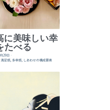
高に美味しい幸
をたべる
0月29日
·
,
満足感,
多幸感,
しあわせの構成要素