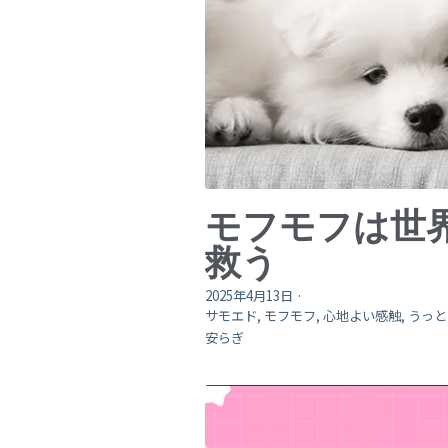
モフモフは世
救う
2025年4月13日
·
サモエド,
モフモフ,
心地よい感触,
うっと
安らぎ