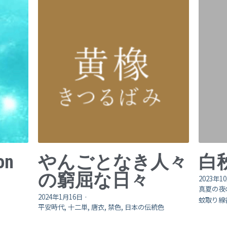
on
やんごとなき人々
白
の窮屈な日々
2023年1
真夏の夜
2024年1月16日
·
蚊取り線
平安時代,
十二単,
唐衣,
禁色,
日本の伝統色