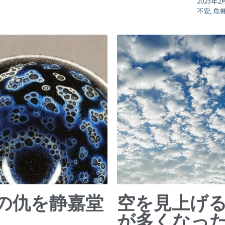
2023年2
不安,
危機
の仇を静嘉堂
空を見上げ
が多くなったら