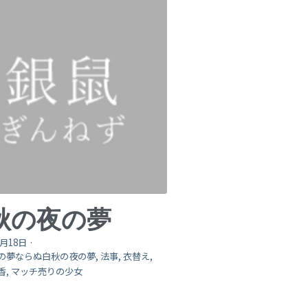
秋の夜の夢
0月18日
·
の夢ならぬ白秋の夜の夢,
法事,
衣替え,
香,
マッチ売りの少女