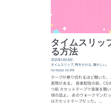
タイムスリッ
る方法
2025年1月14日
·
タイムスリップ,
時をかける,
懐かしい,
no music no life
テープが擦り切れるほど聴いた、
表現がある。 音楽配信の前、CD
つ前 カセットテープで音楽を聴
頃の話よ。 あのウォークマンだ
はカセットテープだった。 ...