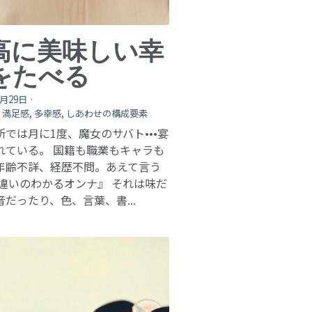
高に美味しい幸
をたべる
0月29日
·
,
満足感,
多幸感,
しあわせの構成要素
所では月に1度、魔女のサバト•••宴
れている。 国籍も職業もキャラも
年齢不詳、経歴不問。あえて言う
『違いのわかるオンナ』 それは味だ
だったり、色、言葉、書...