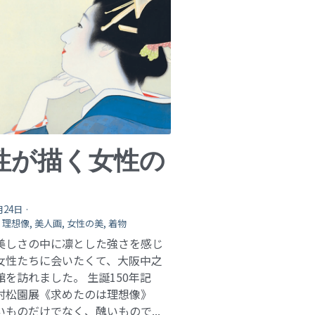
性が描く女性の
月24日
·
,
理想像,
美人画,
女性の美,
着物
美しさの中に凛とした強さを感じ
女性たちに会いたくて、大阪中之
館を訪れました。 生誕150年記
村松園展《求めたのは理想像》
いものだけでなく、醜いもので...