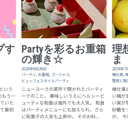
プす
Partyを彩るお重箱
理
の輝き☆
ま
2024年9月26日
·
2024年7
パーティ,
お重箱,
ゴージャス,
梅仕事,
ビュッフェスタイルパーティ
理想と現
という
ニューヨークの某所で開かれたパーティ
梅仕事
のもう一
ーでのこと。 美味しいうえにヘルシービ
い梅が
いていた
ューティな和食は海外でも大人気。 和食
い実が
って最初
はパーティメニューにも加えられ、さら
砂糖を
に和菓子の人気も上昇中。 そのお料...
が、 今