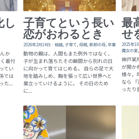
化し
子育てという長い
最
恋がおわるとき
せ
2025年1
2026年2月14日
·
結婚,
子育て,
母親,
新郎の母,
卒業
魔女の宴
さんか
動物の親は、人間もまた例外ではなく、
神戸某
長く着付
子が生まれ落ちたその瞬間から別れの日
が開か
ってい
に向かって育てはじめる。 自らの足で大
様々。
係では
地を踏みしめ、胸を張って広い世界へと
なら 
...
巣立っていけるように。 その日のため
ったり音
に...