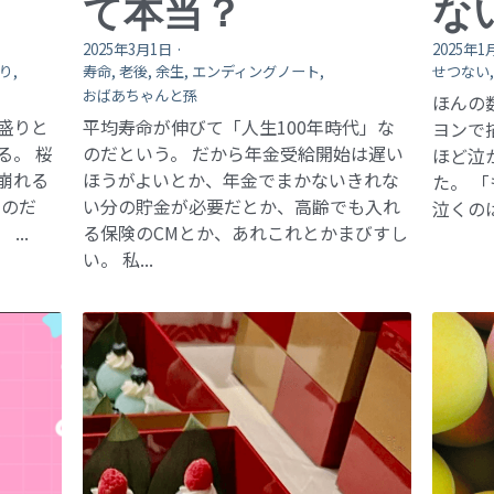
て本当？
な
2025年3月1日
·
2025年1
り,
寿命,
老後,
余生,
エンディングノート,
せつない
おばあちゃんと孫
ほんの
盛りと
平均寿命が伸びて「人生100年時代」な
ヨンで
る。 桜
のだという。 だから年金受給開始は遅い
ほど泣
崩れる
ほうがよいとか、年金でまかないきれな
た。 
くのだ
い分の貯金が必要だとか、高齢でも入れ
泣くのは
..
る保険のCMとか、あれこれとかまびすし
い。 私...