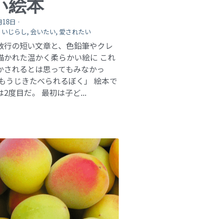
い絵本
月18日
·
,
いじらし,
会いたい,
愛されたい
数行の短い文章と、色鉛筆やクレ
描かれた温かく柔らかい絵に これ
かされるとは思ってもみなかっ
「もうじきたべられるぼく」 絵本で
2度目だ。 最初は子ど...