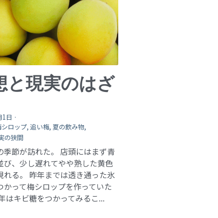
想と現実のはざ
月1日
·
梅シロップ,
追い梅,
夏の飲み物,
実の狭間
の季節が訪れた。 店頭にはまず青
並び、少し遅れてやや熟した黄色
現れる。 昨年までは透き通った氷
つかって梅シロップを作っていた
年はキビ糖をつかってみるこ...