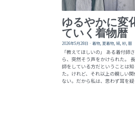
ゆるやかに変
ていく着物暦
2026年5月28日
·
着物,
夏着物,
絽,
紗,
暦
「教えてほしいの」 ある着付師
ら、突然そう声をかけられた。 
師をしている方だということは知
た。けれど、それ以上の親しい関
ない。だから私は、思わず耳を疑った