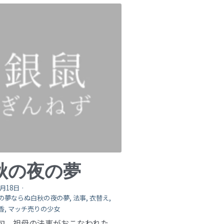
秋の夜の夢
0月18日
·
の夢ならぬ白秋の夜の夢,
法事,
衣替え,
香,
マッチ売りの少女
初旬、祖母の法事がおこなわれた。