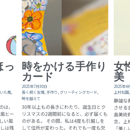
ほっ
時をかける手作り
女
カード
美
2025年7月30日
·
2025年4
いた風,
長く続く友情,
手作り,
グリーティングカード,
上村松園
時を越えて
静謐な
のは、
30年以上もの長きにわたり、誕生日とク
させる
温風ヒー
リスマスの2週間前になると、必ず届くも
島美術
しい風
のがある。 その間、私は4度も引越しを
念、上
返しは残
して住所が変わった。それでも一度も欠
「美し