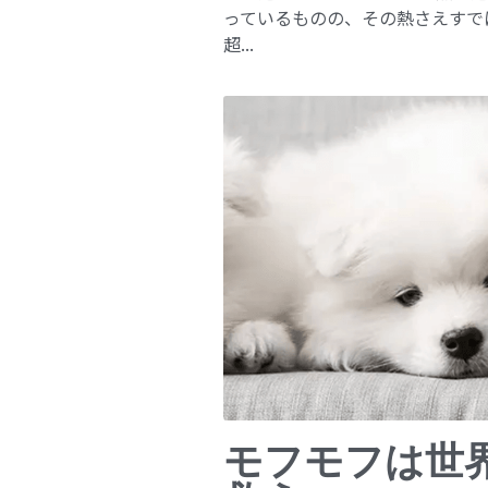
っているものの、その熱さえすで
超...
モフモフは世