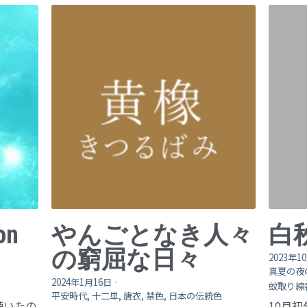
on
やんごとなき人々
白
の窮屈な日々
2023年1
真夏の夜
2024年1月16日
·
蚊取り線
平安時代,
十二単,
唐衣,
禁色,
日本の伝統色
 を聴いたの
10月