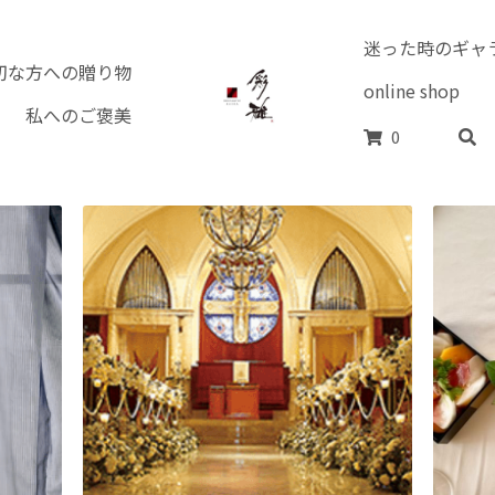
私へのご褒美
切な方への贈り物
戦国武将家紋シ
ーティ•おもてなし
0