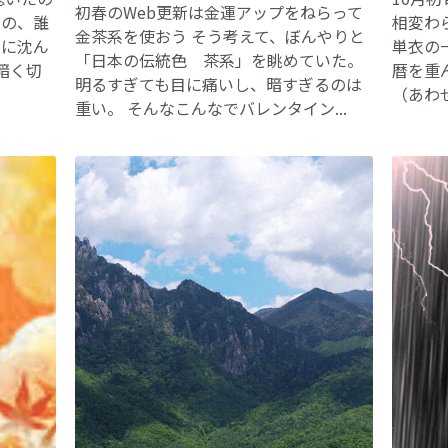
初春のWeb更新は金運アップをねらって
あの、誰
相変わ
金茶系を使おう そう考えて、ぼんやりと
中に沈ん
単衣の
「日本の伝統色 茶系」を眺めていた。
暗く切
暦を重
明るすぎても目に痛いし、暗すぎるのは
（あわせ
重い。 そんなこんなでバレンタイン...