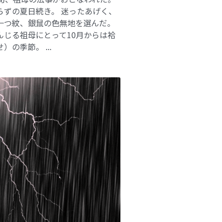
らずの夏日続き。 迷ったあげく、
一つ紋、銀鼠の色無地を選んだ。
んじる祖母にとって10月からは袷
）の季節。 ...