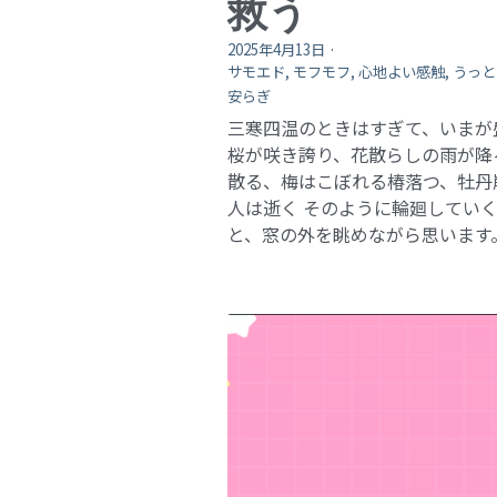
救う
2025年4月13日
·
サモエド,
モフモフ,
心地よい感触,
うっと
安らぎ
三寒四温のときはすぎて、いまが
桜が咲き誇り、花散らしの雨が降
散る、梅はこぼれる椿落つ、牡丹
人は逝く そのように輪廻してい
と、窓の外を眺めながら思います。 .