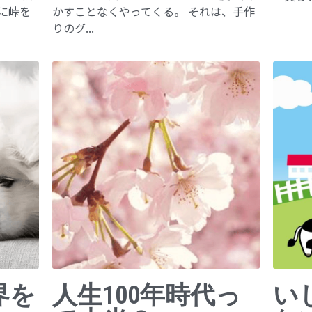
に峠を
かすことなくやってくる。 それは、手作
りのグ...
界を
人生100年時代っ
い