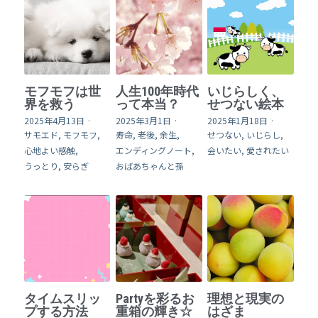
モフモフは世
人生100年時代
いじらしく、
界を救う
って本当？
せつない絵本
2025年4月13日
·
2025年3月1日
·
2025年1月18日
·
サモエド,
モフモフ,
寿命,
老後,
余生,
せつない,
いじらし,
心地よい感触,
エンディングノート,
会いたい,
愛されたい
うっとり,
安らぎ
おばあちゃんと孫
タイムスリッ
Partyを彩るお
理想と現実の
プする方法
重箱の輝き☆
はざま