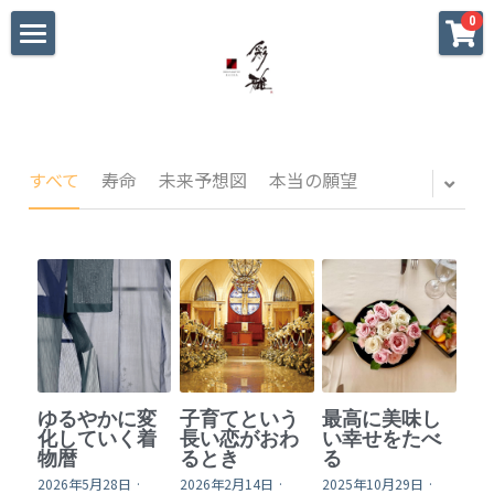
×
0
ストアカテゴリー
ホーム
すべてのカテゴリー
初めての方へ
大切な方への贈り物
すべて
寿命
未来予想図
本当の願望
海外へのお土産
パーティ•おもてなし
私へのご褒美
迷った時のギャラリー
ゆるやかに変
子育てという
最高に美味し
戦国武将家紋シリーズ
化していく着
長い恋がおわ
い幸せをたべ
物暦
るとき
る
2026年5月28日
·
2026年2月14日
·
2025年10月29日
·
blog