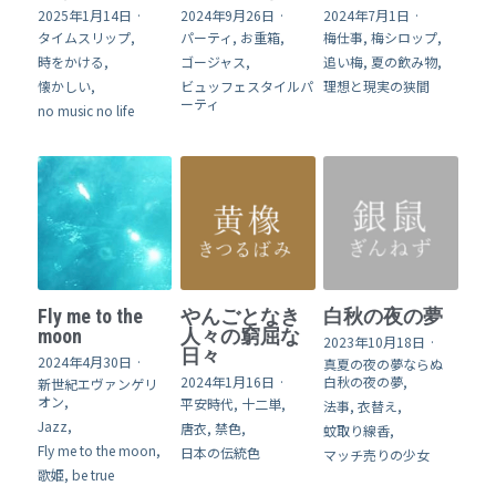
2025年1月14日
·
2024年9月26日
·
2024年7月1日
·
タイムスリップ,
パーティ,
お重箱,
梅仕事,
梅シロップ,
時をかける,
ゴージャス,
追い梅,
夏の飲み物,
懐かしい,
ビュッフェスタイルパ
理想と現実の狭間
ーティ
no music no life
Fly me to the
やんごとなき
白秋の夜の夢
moon
人々の窮屈な
2023年10月18日
·
日々
2024年4月30日
·
真夏の夜の夢ならぬ
2024年1月16日
·
白秋の夜の夢,
新世紀エヴァンゲリ
オン,
平安時代,
十二単,
法事,
衣替え,
Jazz,
唐衣,
禁色,
蚊取り線香,
Fly me to the moon,
日本の伝統色
マッチ売りの少女
歌姫,
be true