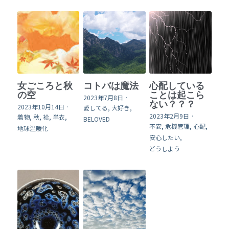
女ごころと秋
コトバは魔法
心配している
の空
ことは起こら
2023年7月8日
·
ない？？？
2023年10月14日
·
愛してる,
大好き,
2023年2月9日
·
着物,
秋,
袷,
単衣,
BELOVED
不安,
危機管理,
心配,
地球温暖化
安心したい,
どうしよう