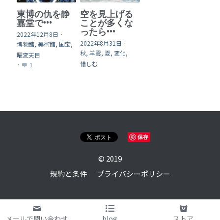
東博の仇を静
空を見上げる
嘉堂で•••
ことが多くな
ったら•••
2022年12月8日
·
2022年8月31日
·
博物館,
美術館,
国宝,
秋,
羊雲,
夏,
変化,
曜変天目
惜しむ
·
1
保存
© 2019
規約と条件
プライバシーポリシー
メールで問い合わせ
blog
ストア