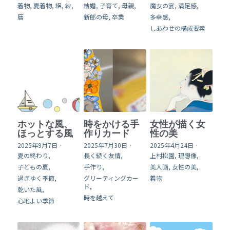
着物,
夏着物,
絽,
紗,
結婚,
子育て,
母親,
魔女の宴,
満足感,
暦
新郎の母,
卒業
多幸感,
online shop
しあわせの構成要素
English
検索
ホットな風、
時をかける手
女性が描く女
ほっとする風
作りカード
性の美
2025年9月7日
·
2025年7月30日
·
2025年4月24日
·
夏の終わり,
長く続く友情,
上村松園,
理想像,
子どもの夏,
手作り,
美人画,
女性の美,
過ぎゆく季節,
グリーティングカー
着物
ド,
乾いた風,
時を越えて
心地よい季節