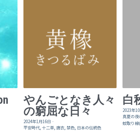
on
やんごとなき人々
白
の窮屈な日々
2023年1
真夏の夜
2024年1月16日
·
蚊取り線
平安時代,
十二単,
唐衣,
禁色,
日本の伝統色