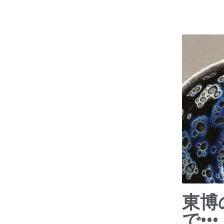
東博
で•••