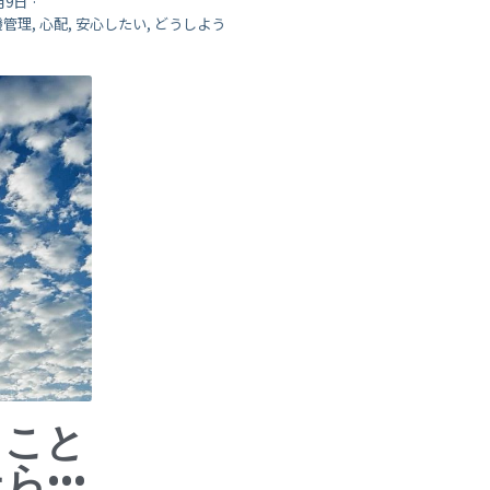
月9日
·
管理,
心配,
安心したい,
どうしよう
ること
•••