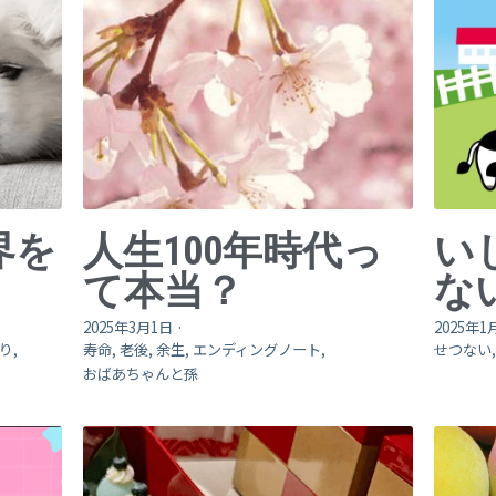
界を
人生100年時代っ
い
て本当？
な
2025年3月1日
·
2025年1
り,
寿命,
老後,
余生,
エンディングノート,
せつない
おばあちゃんと孫