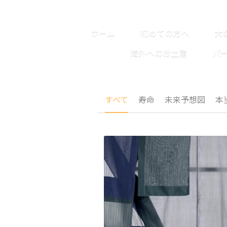
ホーム
初めての方へ
大
海外へのお土産
パ
すべて
寿命
未来予想図
本