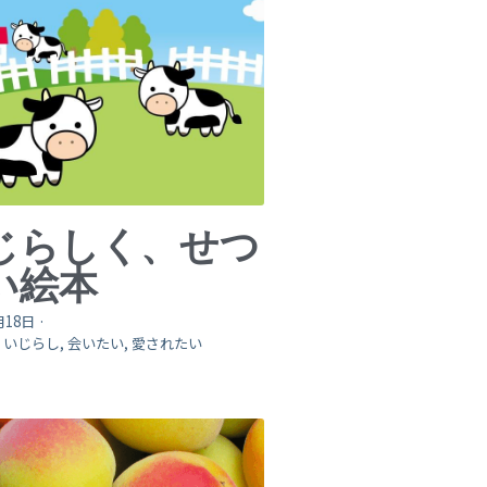
じらしく、せつ
い絵本
月18日
·
,
いじらし,
会いたい,
愛されたい