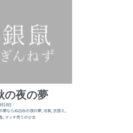
秋の夜の夢
0月18日
·
の夢ならぬ白秋の夜の夢,
法事,
衣替え,
香,
マッチ売りの少女