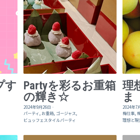
プす
Partyを彩るお重箱
理
の輝き☆
ま
2024年9月26日
·
2024年7
パーティ,
お重箱,
ゴージャス,
梅仕事,
ビュッフェスタイルパーティ
理想と現