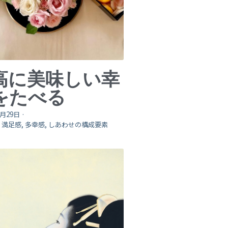
高に美味しい幸
をたべる
0月29日
·
,
満足感,
多幸感,
しあわせの構成要素