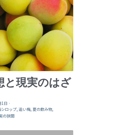
想と現実のはざ
月1日
·
梅シロップ,
追い梅,
夏の飲み物,
実の狭間