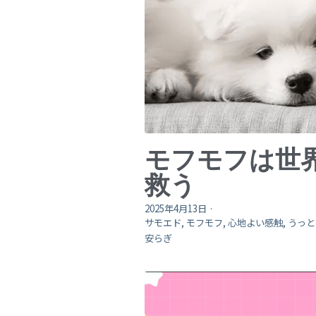
モフモフは世
救う
2025年4月13日
·
サモエド,
モフモフ,
心地よい感触,
うっと
安らぎ