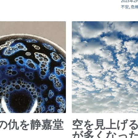
2023年2
不安,
危機
の仇を静嘉堂
空を見上げ
が多くなったら