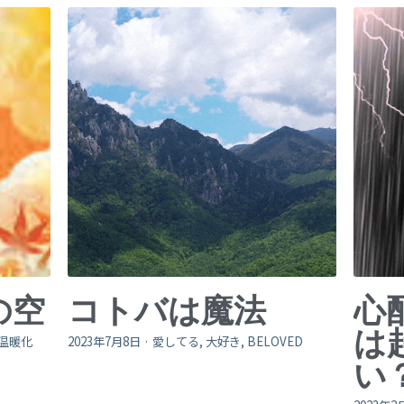
の空
コトバは魔法
心
は
温暖化
2023年7月8日
·
愛してる,
大好き,
BELOVED
い