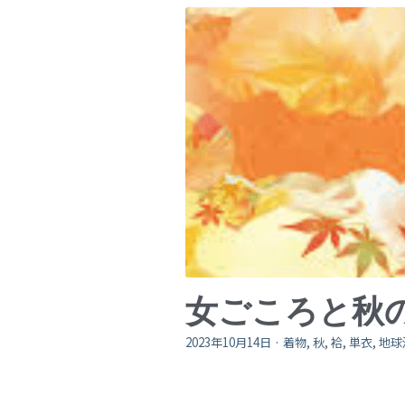
女ごころと秋
2023年10月14日
·
着物,
秋,
袷,
単衣,
地球