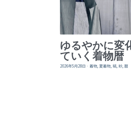
ゆるやかに変
ていく着物暦
2026年5月28日
·
着物,
夏着物,
絽,
紗,
暦