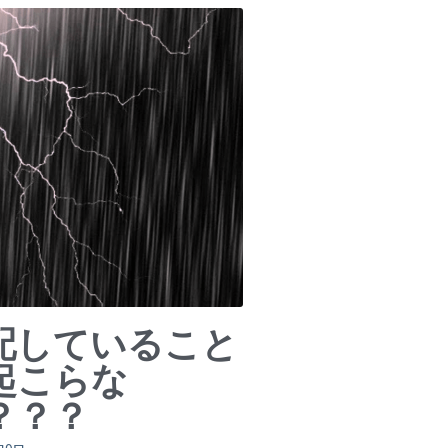
配していること
起こらな
？？？