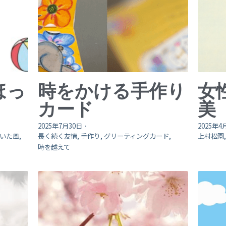
ほっ
時をかける手作り
女
カード
美
2025年7月30日
·
2025年4
いた風,
長く続く友情,
手作り,
グリーティングカード,
上村松園
時を越えて