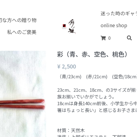
迷った時のギャ
切な方への贈り物
online shop
私へのご褒美
0
彩（青、赤、空色、桃色）
¥ 2,500
（青/23cm) (赤/21cm) (空色/18
23cm、21cm、18cm、の3サイズ
族お揃いでいかがでしょう。
18cmは身長140cm前後、小学生か
箸はちょっと長い」と感じるお子さま
材質：天然木
塗装：上部ポリエステル 下部漆