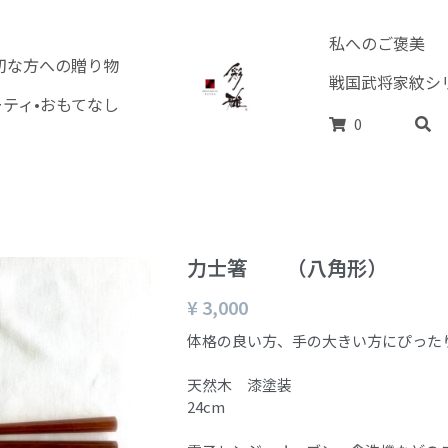
私へのご褒美
切な方への贈り物
戦国武将家紋シ
ーティ•おもてなし
0
力士箸 （八角形）
¥ 3,000
体格の良い方、手の大きい方にぴった
天然木 漆塗装
24cm