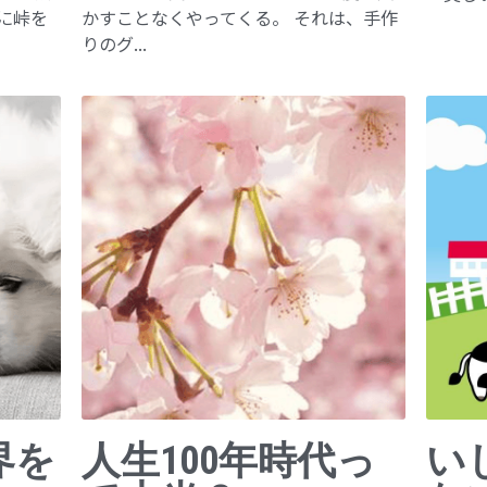
に峠を
かすことなくやってくる。 それは、手作
りのグ...
界を
人生100年時代っ
い