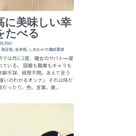
高に美味しい幸
をたべる
0月29日
·
,
満足感,
多幸感,
しあわせの構成要素
所では月に1度、魔女のサバト•••宴
れている。 国籍も職業もキャラも
年齢不詳、経歴不問。あえて言う
『違いのわかるオンナ』 それは味だ
だったり、色、言葉、書...