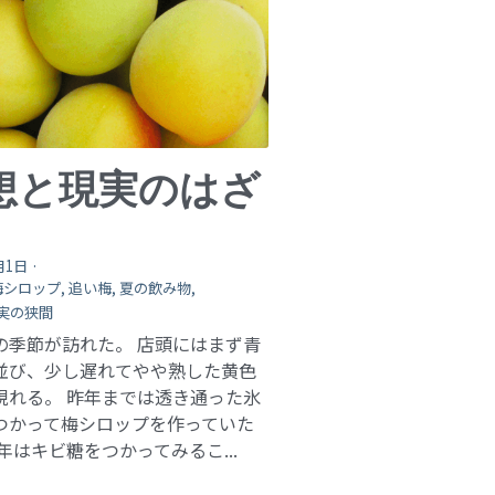
想と現実のはざ
月1日
·
梅シロップ,
追い梅,
夏の飲み物,
実の狭間
の季節が訪れた。 店頭にはまず青
並び、少し遅れてやや熟した黄色
現れる。 昨年までは透き通った氷
つかって梅シロップを作っていた
年はキビ糖をつかってみるこ...