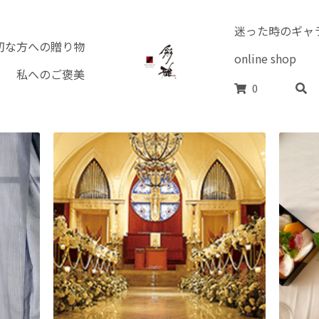
私へのご褒美
切な方への贈り物
戦国武将家紋シ
ーティ•おもてなし
0