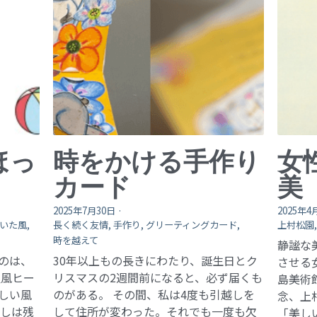
ほっ
時をかける手作り
女
カード
美
2025年7月30日
·
2025年4
いた風,
長く続く友情,
手作り,
グリーティングカード,
上村松園
時を越えて
静謐な
のは、
30年以上もの長きにわたり、誕生日とク
させる
温風ヒー
リスマスの2週間前になると、必ず届くも
島美術
しい風
のがある。 その間、私は4度も引越しを
念、上
返しは残
して住所が変わった。それでも一度も欠
「美し