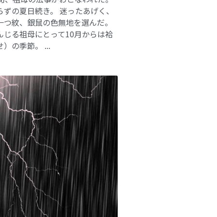
らずの夏日続き。 迷ったあげく、
一つ紋、銀鼠の色無地を選んだ。
んじる祖母にとって10月からは袷
）の季節。 ...