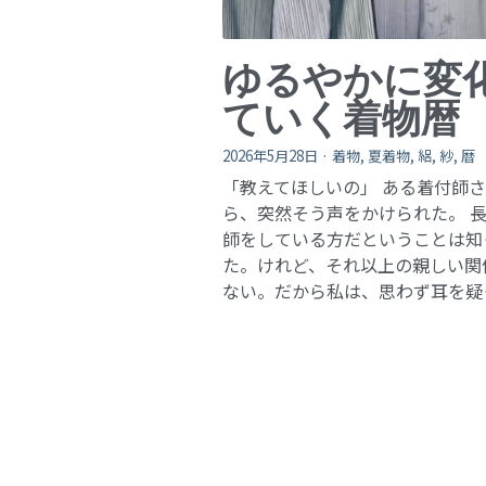
ゆるやかに変
ていく着物暦
2026年5月28日
·
着物,
夏着物,
絽,
紗,
暦
「教えてほしいの」 ある着付師
ら、突然そう声をかけられた。 
師をしている方だということは知
た。けれど、それ以上の親しい関
ない。だから私は、思わず耳を疑った