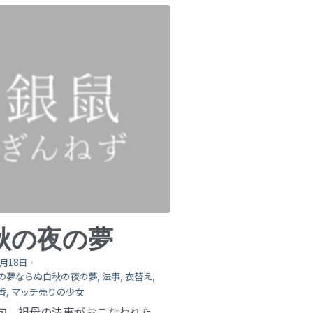
秋の夜の夢
0月18日
·
の夢ならぬ白秋の夜の夢,
法事,
衣替え,
香,
マッチ売りの少女
初旬、祖母の法事がおこなわれた。