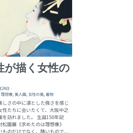
性が描く女性の
月24日
·
,
理想像,
美人画,
女性の美,
着物
美しさの中に凛とした強さを感じ
女性たちに会いたくて、大阪中之
館を訪れました。 生誕150年記
村松園展《求めたのは理想像》
いものだけでなく、醜いもので...