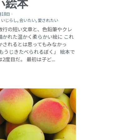
い絵本
月18日
·
,
いじらし,
会いたい,
愛されたい
数行の短い文章と、色鉛筆やクレ
描かれた温かく柔らかい絵に これ
かされるとは思ってもみなかっ
「もうじきたべられるぼく」 絵本で
2度目だ。 最初は子ど...