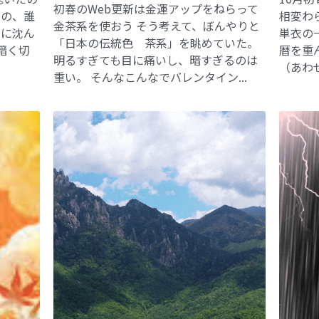
初春のWeb更新は金運アップをねらって
あの、誰
相変わ
金茶系を使おう そう考えて、ぼんやりと
中に沈ん
単衣の
「日本の伝統色 茶系」を眺めていた。
暗く切
暦を重
明るすぎても目に痛いし、暗すぎるのは
（あわせ
重い。 そんなこんなでバレンタイン...