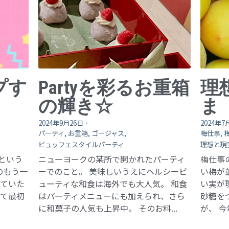
プす
Partyを彩るお重箱
理
の輝き☆
ま
2024年9月26日
·
2024年7
パーティ,
お重箱,
ゴージャス,
梅仕事,
ビュッフェスタイルパーティ
理想と現
という
ニューヨークの某所で開かれたパーティ
梅仕事
のもう一
ーでのこと。 美味しいうえにヘルシービ
い梅が
いていた
ューティな和食は海外でも大人気。 和食
い実が
って最初
はパーティメニューにも加えられ、さら
砂糖を
に和菓子の人気も上昇中。 そのお料...
が、 今