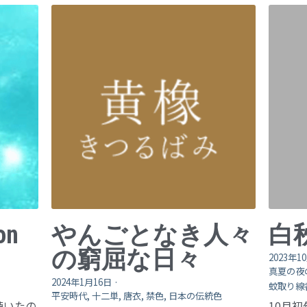
on
やんごとなき人々
白
の窮屈な日々
2023年1
真夏の夜
2024年1月16日
·
蚊取り線
平安時代,
十二単,
唐衣,
禁色,
日本の伝統色
 を聴いたの
10月