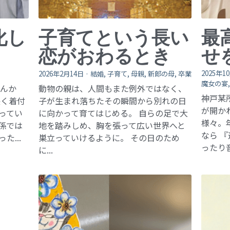
化し
子育てという長い
最
恋がおわるとき
せ
2025年1
2026年2月14日
·
結婚,
子育て,
母親,
新郎の母,
卒業
魔女の宴
さんか
動物の親は、人間もまた例外ではなく、
神戸某
長く着付
子が生まれ落ちたその瞬間から別れの日
が開か
ってい
に向かって育てはじめる。 自らの足で大
様々。
係では
地を踏みしめ、胸を張って広い世界へと
なら 
...
巣立っていけるように。 その日のため
ったり音
に...