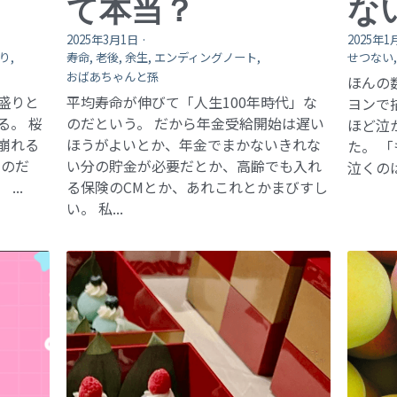
て本当？
な
2025年3月1日
·
2025年1
り,
寿命,
老後,
余生,
エンディングノート,
せつない
おばあちゃんと孫
ほんの
盛りと
平均寿命が伸びて「人生100年時代」な
ヨンで
る。 桜
のだという。 だから年金受給開始は遅い
ほど泣
崩れる
ほうがよいとか、年金でまかないきれな
た。 
くのだ
い分の貯金が必要だとか、高齢でも入れ
泣くのは
..
る保険のCMとか、あれこれとかまびすし
い。 私...