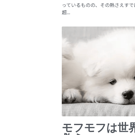
っているものの、その熱さえすで
超...
モフモフは世