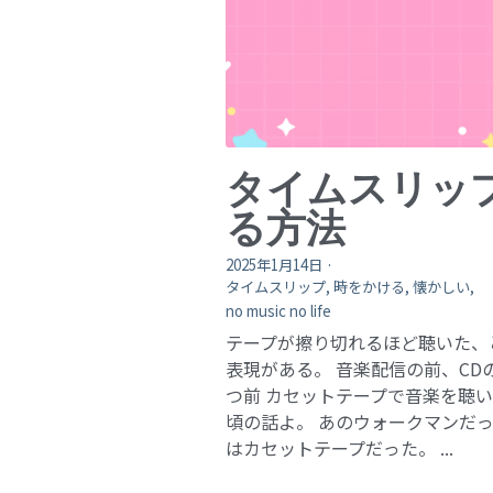
タイムスリッ
る方法
2025年1月14日
·
タイムスリップ,
時をかける,
懐かしい,
no music no life
テープが擦り切れるほど聴いた、
表現がある。 音楽配信の前、CD
つ前 カセットテープで音楽を聴
頃の話よ。 あのウォークマンだ
はカセットテープだった。 ...