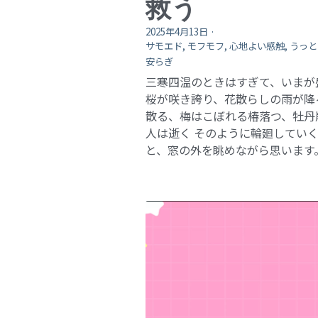
救う
2025年4月13日
·
サモエド,
モフモフ,
心地よい感触,
うっと
安らぎ
三寒四温のときはすぎて、いまが
桜が咲き誇り、花散らしの雨が降
散る、梅はこぼれる椿落つ、牡丹
人は逝く そのように輪廻してい
と、窓の外を眺めながら思います。 .