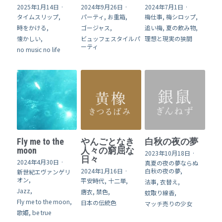
2025年1月14日
·
2024年9月26日
·
2024年7月1日
·
タイムスリップ,
パーティ,
お重箱,
梅仕事,
梅シロップ,
時をかける,
ゴージャス,
追い梅,
夏の飲み物,
懐かしい,
ビュッフェスタイルパ
理想と現実の狭間
ーティ
no music no life
Fly me to the
やんごとなき
白秋の夜の夢
moon
人々の窮屈な
2023年10月18日
·
日々
2024年4月30日
·
真夏の夜の夢ならぬ
2024年1月16日
·
白秋の夜の夢,
新世紀エヴァンゲリ
オン,
平安時代,
十二単,
法事,
衣替え,
Jazz,
唐衣,
禁色,
蚊取り線香,
Fly me to the moon,
日本の伝統色
マッチ売りの少女
歌姫,
be true