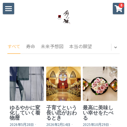
×
0
ストアカテゴリー
ホーム
すべてのカテゴリー
初めての方へ
大切な方への贈り物
すべて
寿命
未来予想図
本当の願望
海外へのお土産
パーティ•おもてなし
私へのご褒美
迷った時のギャラリー
ゆるやかに変
子育てという
最高に美味し
戦国武将家紋シリーズ
化していく着
長い恋がおわ
い幸せをたべ
物暦
るとき
る
2026年5月28日
·
2026年2月14日
·
2025年10月29日
·
blog