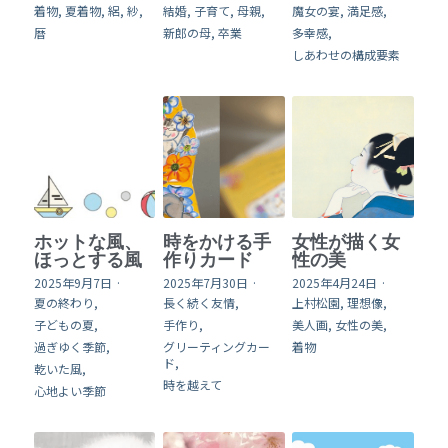
着物,
夏着物,
絽,
紗,
結婚,
子育て,
母親,
魔女の宴,
満足感,
暦
新郎の母,
卒業
多幸感,
online shop
しあわせの構成要素
English
検索
ホットな風、
時をかける手
女性が描く女
ほっとする風
作りカード
性の美
2025年9月7日
·
2025年7月30日
·
2025年4月24日
·
夏の終わり,
長く続く友情,
上村松園,
理想像,
子どもの夏,
手作り,
美人画,
女性の美,
過ぎゆく季節,
グリーティングカー
着物
ド,
乾いた風,
時を越えて
心地よい季節