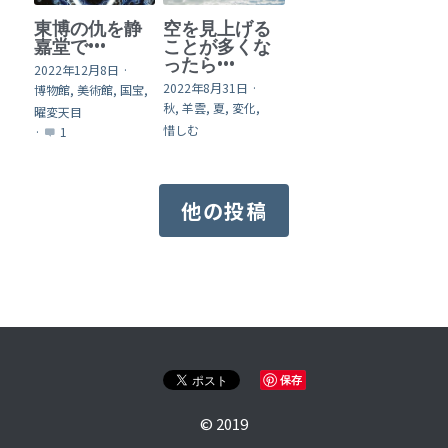
東博の仇を静
空を見上げる
嘉堂で•••
ことが多くな
ったら•••
2022年12月8日
·
2022年8月31日
·
博物館,
美術館,
国宝,
秋,
羊雲,
夏,
変化,
曜変天目
惜しむ
·
1
他の投稿
保存
© 2019