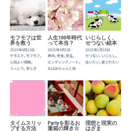
モフモフは世
人生100年時代
いじらしく、
界を救う
って本当？
せつない絵本
2025年4月13日
·
2025年3月1日
·
2025年1月18日
·
サモエド,
モフモフ,
寿命,
老後,
余生,
せつない,
いじらし,
心地よい感触,
エンディングノート,
会いたい,
愛されたい
うっとり,
安らぎ
おばあちゃんと孫
タイムスリッ
Partyを彩るお
理想と現実の
プする方法
重箱の輝き☆
はざま