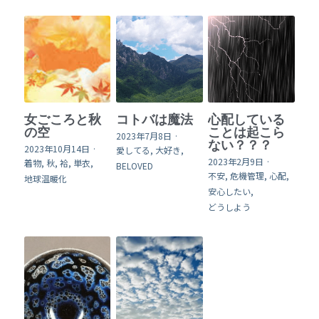
女ごころと秋
コトバは魔法
心配している
の空
ことは起こら
2023年7月8日
·
ない？？？
2023年10月14日
·
愛してる,
大好き,
2023年2月9日
·
着物,
秋,
袷,
単衣,
BELOVED
不安,
危機管理,
心配,
地球温暖化
安心したい,
どうしよう