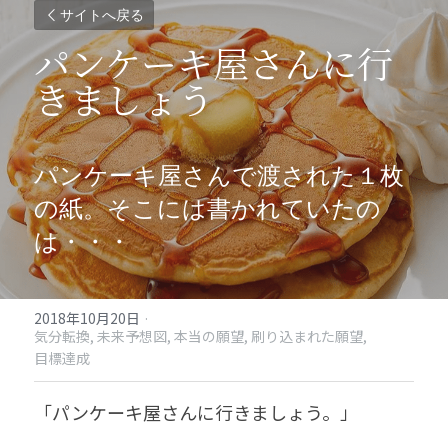
サイトへ戻る
パンケーキ屋さんに行
きましょう
パンケーキ屋さんで渡された１枚
の紙。そこには書かれていたの
は・・・
2018年10月20日
·
気分転換,
未来予想図,
本当の願望,
刷り込まれた願望,
目標達成
「パンケーキ屋さんに行きましょう。」