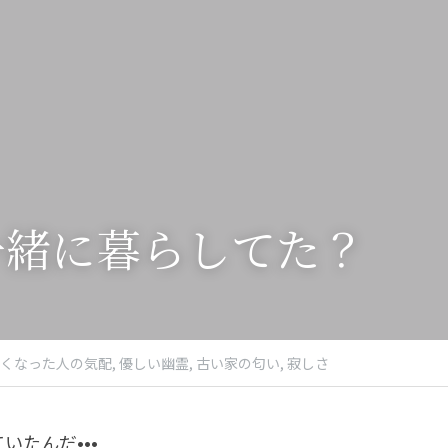
一緒に暮らしてた？
くなった人の気配,
優しい幽霊,
古い家の匂い,
寂しさ
いたんだ•••