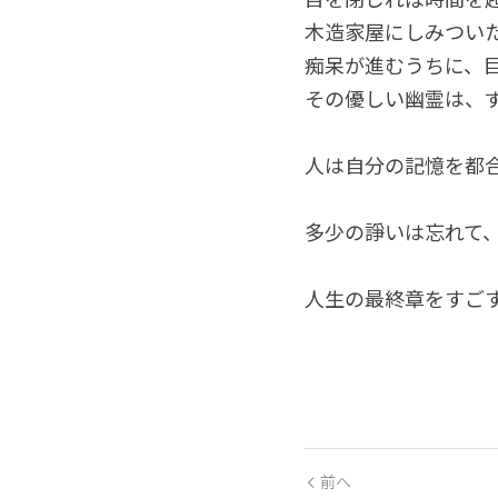
木造家屋にしみつい
痴呆が進むうちに、
その優しい幽霊は、
人は自分の記憶を都
多少の諍いは忘れて
人生の最終章をすご
前へ