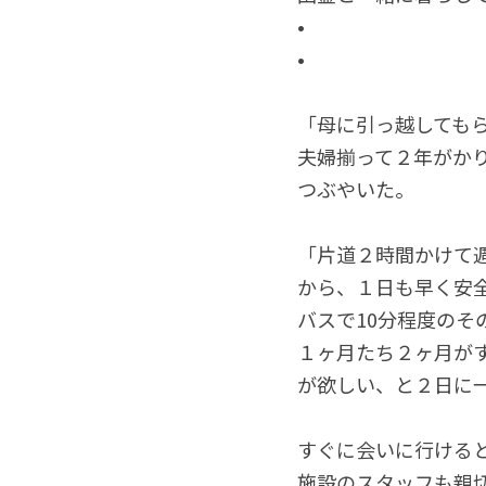
•
•
「母に引っ越しても
夫婦揃って２年がか
つぶやいた。
「片道２時間かけて
から、１日も早く安
バスで10分程度の
１ヶ月たち２ヶ月が
が欲しい、と２日に
すぐに会いに行ける
施設のスタッフも親