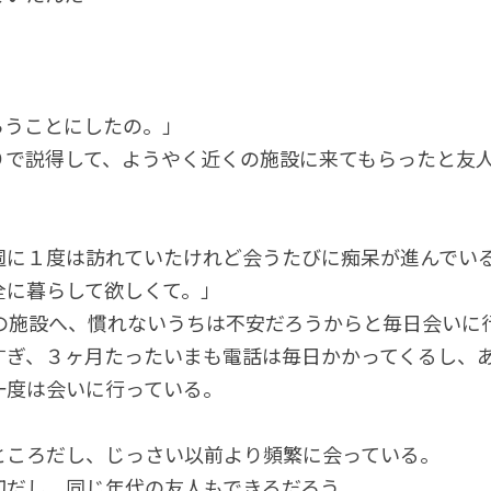
らうことにしたの。」
りで説得して、ようやく近くの施設に来てもらったと友
週に１度は訪れていたけれど会うたびに痴呆が進んでい
全に暮らして欲しくて。」
その施設へ、慣れないうちは不安だろうからと毎日会いに
すぎ、３ヶ月たったいまも電話は毎日かかってくるし、
一度は会いに行っている。
ところだし、じっさい以前より頻繁に会っている。
切だし、同じ年代の友人もできるだろう。