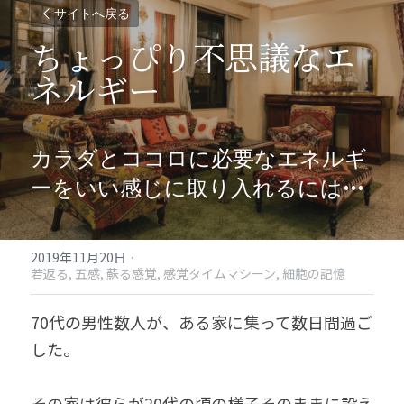
サイトへ戻る
ちょっぴり不思議なエ
ネルギー
カラダとココロに必要なエネルギ
ーをいい感じに取り入れるには•••
2019年11月20日
·
若返る,
五感,
蘇る感覚,
感覚タイムマシーン,
細胞の記憶
70代の男性数人が、ある家に集って数日間過ご
した。
その家は彼らが20代の頃の様子そのままに設え